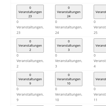
0
0
Veranstaltungen
Veranstaltungen
Verans
23
24
0
0
0
Veranstaltungen,
Veranstaltungen,
Veranst
23
24
25
0
0
Veranstaltungen
Veranstaltungen
Verans
2
3
0
0
0
Veranstaltungen,
Veranstaltungen,
Veranst
2
3
4
0
0
Veranstaltungen
Veranstaltungen
Verans
9
10
0
0
0
Veranstaltungen,
Veranstaltungen,
Veranst
9
10
11