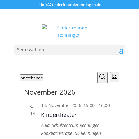
info@kinderfreunderenningen.de
Seite wählen
Veranstaltungen
Veranstalt
Veranst
Anstehende
Liste
Ansicht
Suche
Suche
Datum
Navigat
und
November 2026
wählen.
Ansichten,
14. November 2026, 15:00
-
Navigation
16:00
Sa.
14
Kindertheater
Aula, Schulzentrum Renningen
Rankbachstraße 38, Renningen,