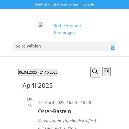
info@kinderfreunderenningen.de
Seite wählen
Veranstaltungen
Veranstalt
Veranst
06.04.2025
 - 
21.10.2025
Liste
Ansicht
Suche
Suche
Datum
Navigat
und
April 2025
wählen.
Ansichten,
Navigation
Do.
10. April 2025, 16:00
-
18:00
10
Oster-Basteln
Vereinsraum, Humboldtstraße 8
(Jugendhaus), 2. Stock