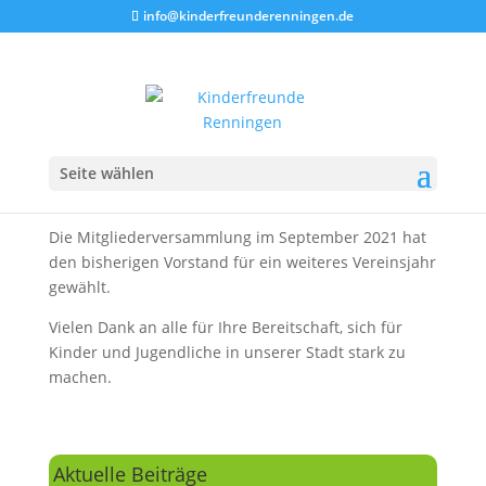
info@kinderfreunderenningen.de
Unser Vorstand
v. l.: Bettina Klingel, Cordula Leicht, Petra Epting,
Seite wählen
Tobias Sterzl, Resi Berger-Bäuerle, Antje Röhrenbeck
Die Mitgliederversammlung im September 2021 hat
den bisherigen Vorstand für ein weiteres Vereinsjahr
gewählt.
Vielen Dank an alle für Ihre Bereitschaft, sich für
Kinder und Jugendliche in unserer Stadt stark zu
machen.
Aktuelle Beiträge