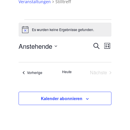
Veranstaltungen
Stilltreff
Veranstaltungen
Es wurden keine Ergebnisse gefunden.
Hinweis
Veranstal
Veranst
Anstehende
Suche
Liste
Ansicht
Suche
Datum
Navigat
und
wählen.
Ansichten,
Heute
Nächste
Veranstaltungen
Vorherige
Navigation
Veranstaltunge
Kalender abonnieren