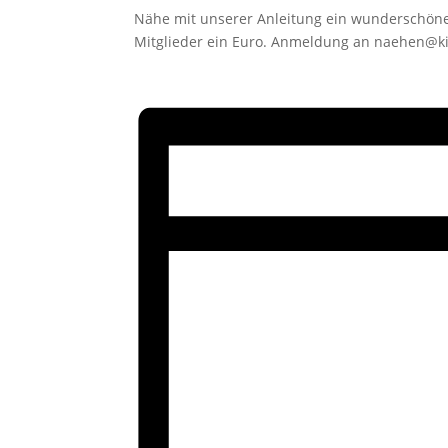
Nähe mit unserer Anleitung ein wunderschönes 
Mitglieder ein Euro. Anmeldung an naehen@k