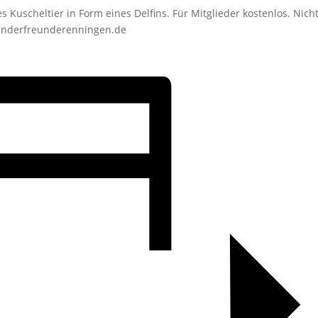
Kuscheltier in Form eines Delfins. Für Mitglieder kostenlos. Nich
inderfreunderenningen.de