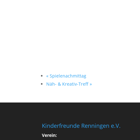
«
Spielenachmittag
Näh- & Kreativ-Treff
»
Kinderfreunde Renningen e.V.
Verein: