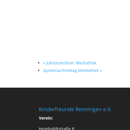
«
Jubiläumsfeier Mediathek
Spielenachmittag Mediathek
»
Kinderfreunde Renningen e.V.
Verein:
Humboldtstraße 8