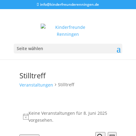
info@kinderfreunderenningen.de
Seite wählen
Stilltreff
Stilltreff
Veranstaltungen
Veranstaltungen
für
Keine Veranstaltungen für 8. Juni 2025
Hinweis
8.
vorgesehen.
Juni
Veranstalt
Veranst