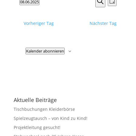
2025
08.06.2025
Tag
Ansicht
Suche
Suche
Datum
Navigat
und
wählen.
Ansichten,
Vorheriger Tag
Nächster Tag
Navigation
Kalender abonnieren
Aktuelle Beiträge
Tischbuchungen Kleiderbörse
Spielzeugtausch – von Kind zu Kind!
Projektleitung gesucht!